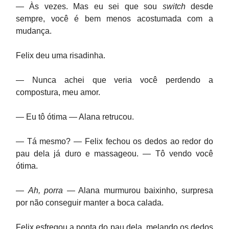
— Às vezes. Mas eu sei que sou
switch
desde
sempre, você é bem menos acostumada com a
mudança.
Felix deu uma risadinha.
— Nunca achei que veria você perdendo a
compostura, meu amor.
— Eu tô ótima — Alana retrucou.
— Tá mesmo? — Felix fechou os dedos ao redor do
pau dela já duro e massageou. — Tô vendo você
ótima.
—
Ah, porra
— Alana murmurou baixinho, surpresa
por não conseguir manter a boca calada.
Felix esfregou a ponta do pau dela, melando os dedos