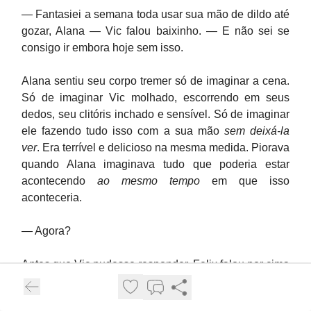
— Fantasiei a semana toda usar sua mão de dildo até
gozar, Alana — Vic falou baixinho. — E não sei se
consigo ir embora hoje sem isso.
Alana sentiu seu corpo tremer só de imaginar a cena.
Só de imaginar Vic molhado, escorrendo em seus
dedos, seu clitóris inchado e sensível. Só de imaginar
ele fazendo tudo isso com a sua mão
sem deixá-la
ver
. Era terrível e delicioso na mesma medida. Piorava
quando Alana imaginava tudo que poderia estar
acontecendo
ao mesmo tempo
em que isso
aconteceria.
— Agora?
Antes que Vic pudesse responder, Felix falou por cima
do ombro de Alana.